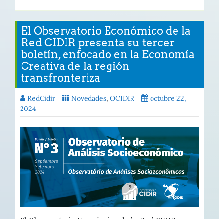
El Observatorio Económico de la
Red CIDIR presenta su tercer
boletín, enfocado en la Economía
Creativa de la región
transfronteriza
RedCidir
Novedades
,
OCIDIR
octubre 22,
2024