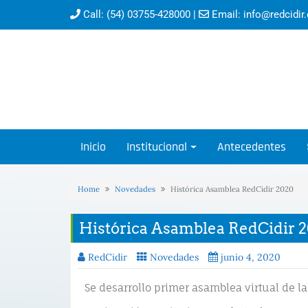
Call:
(54) 03755-428000
|
Email:
info@redcidir.
Inicio
Institucional
Antecedentes
Home
Novedades
Histórica Asamblea RedCidir 2020
Histórica Asamblea RedCidir 
RedCidir
Novedades
junio 4, 2020
Se desarrollo primer asamblea virtual de la