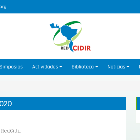
org
Simposios
Actividades
Biblioteca
Noticias
2020
 RedCidir