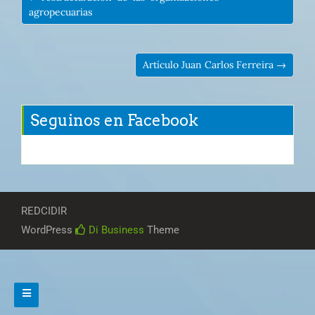
agropecuarias
Artículo Juan Carlos Ferreira →
Seguinos en Facebook
REDCIDIR
WordPress
Di Business
Theme