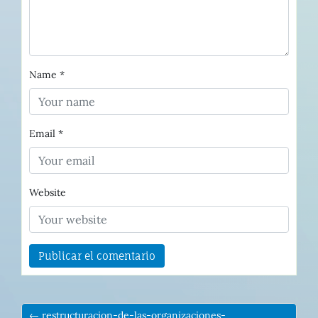
Name
*
Email
*
Website
← restructuracion-de-las-organizaciones-