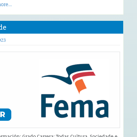
more…
de
023
ormación: Grado Carrera: Todas Cultura, Sociedade e