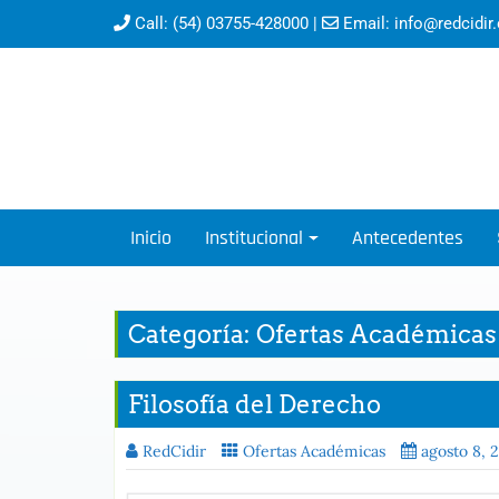
Call:
(54) 03755-428000
|
Email:
info@redcidir.
Inicio
Institucional
Antecedentes
Categoría: Ofertas Académicas
Filosofía del Derecho
RedCidir
Ofertas Académicas
agosto 8, 